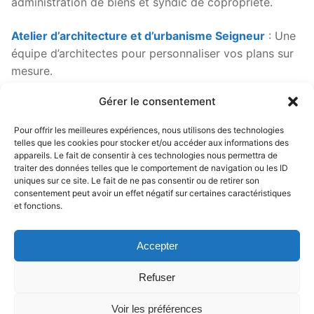
administration de biens et syndic de copropriété.
Atelier d’architecture et d’urbanisme Seigneur
: Une
équipe d’architectes pour personnaliser vos plans sur
mesure.
Gérer le consentement
_______________________
Pour offrir les meilleures expériences, nous utilisons des technologies
telles que les cookies pour stocker et/ou accéder aux informations des
appareils. Le fait de consentir à ces technologies nous permettra de
traiter des données telles que le comportement de navigation ou les ID
uniques sur ce site. Le fait de ne pas consentir ou de retirer son
consentement peut avoir un effet négatif sur certaines caractéristiques
Les illustrations et plans contenus sur l’ensemble du
et fonctions.
site sont non contractuels et à caractère d’ambiance.
Les caractéristiques présentées ne sont pas définitives
Accepter
et sont suceptibles d’être modifiées par le promoteur.
Refuser
Voir les préférences