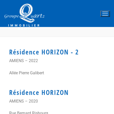
IMMOBILIER
NEUF
Résidence HORIZON - 2
AMIENS – 2022
Allée Pierre Galibert
Résidence HORIZON
AMIENS – 2020
Rue Bernard Risbourg